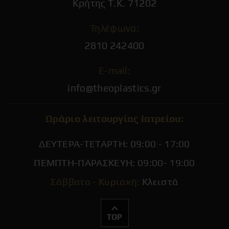
χρειαστεί να κινητοποιειθείτε το
Κρήτης Τ.Κ. 71202
συντομότερο δυνατό. Ο πόνος και το
Τηλέφωνο:
οίδημα αντιμετωπίζονται με
αντιφλεγμωνώδη και παυσίπονα. Επειδή
2810 242400
οι ραφές είναι ενδοδερμικές δε
E-mail:
χρειάζεται να αφαιρεθούν ράμματα.
Συστήνεται επίσης αποχή από σπορ για
info@theoplastics.gr
1μήνα.
Ωράριο λειτουργίας Ιατρείου:
ΔΕΥΤΕΡΑ-ΤΕΤΑΡΤΗ: 09:00 - 17:00
ΠΕΜΠΤΗ-ΠΑΡΑΣΚΕΥΗ: 09:00- 19:00
Σάββατο - Κυριακή:
Κλειστά
TOP