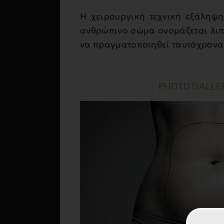
Η χειρουργική τεχνική εξάληψη
ανθρώπινο σώμα ονομάζεται λι
να πραγματοποιηθεί ταυτόχρονα 
PHOTO GALLER