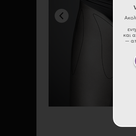
Ακολ
ενη
και α
— απ