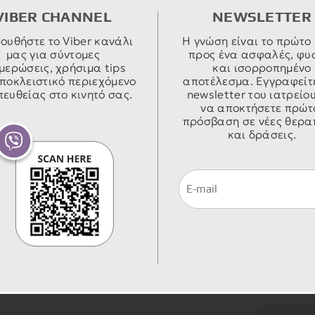
Σ
τοπι
λ
VIBER CHANNEL
NEWSLETTER
χειρ
ουθήστε το Viber κανάλι
Η γνώση είναι το πρώτο
περι
Υποψ
μας για σύντομες
προς ένα ασφαλές, φυ
συνέχ
Π
μερώσεις, χρήσιμα tips
και ισορροπημένο
ενήλ
τη χρ
ποκλειστικό περιεχόμενο
αποτέλεσμα. Εγγραφείτ
οποί
ευθείας στο κινητό σας.
newsletter του ιατρείου
διάλ
Όταν
να αποκτήσετε πρώτ
τους
και 
πρόσβαση σε νέες θερα
Π
κλίμ
BMI 
και δράσεις.
χ
κύτ
ανα
άλλα
αναρ
Διαφ
απευ
Τα τ
διάλυ
αναι
υποβ
Π
διάρ
και 
α
διάρκ
βραχ
και 
περι
περ
μειω
ράμ
αυτό
Αμέσ
χειρ
πραγ
δημι
Π
Σημα
οίδη
στην
κλίμ
λ
συχν
είναι
πρώτ
κινη
ενισχ
γυμν
πριν
φορέ
Κατά