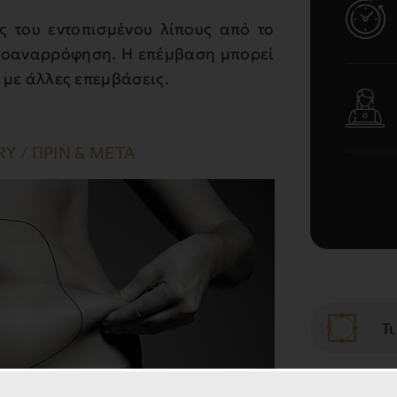
ς του εντοπισμένου λίπους από το
ποαναρρόφηση. Η επέμβαση μπορεί
με άλλες επεμβάσεις.
Y / ΠΡΙΝ & ΜΕΤΑ
Τι
Η λι