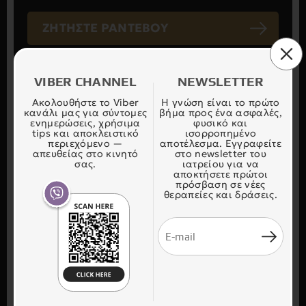
ΖΗΤΗΣΤΕ ΡΑΝΤΕΒΟΥ
VIBER CHANNEL
NEWSLETTER
PHOTO GALLERY / ΠΡΙΝ & ΜΕΤΑ
Ακολουθήστε το Viber
Η γνώση είναι το πρώτο
κανάλι μας για σύντομες
βήμα προς ένα ασφαλές,
ενημερώσεις, χρήσιμα
φυσικό και
tips και αποκλειστικό
ισορροπημένο
περιεχόμενο —
αποτέλεσμα. Εγγραφείτε
απευθείας στο κινητό
στο newsletter του
σας.
ιατρείου για να
αποκτήσετε πρώτοι
πρόσβαση σε νέες
θεραπείες και δράσεις.