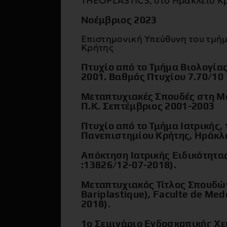
THEOPLASTICS, στο Ηράκλειο Κ
Νοέμβριος 2023
Επιστημονική Υπεύθυνη του τμή
Κρήτης
Πτυχίο από το Τμήμα Βιολογία
2001. Βαθμός Πτυχίου 7.70/10
Μεταπτυχιακές Σπουδές στη Μο
Π.Κ. Σεπτέμβριος 2001-2003
Πτυχίο από το Τμήμα Ιατρικής,
Πανεπιστημίου Κρήτης, Ηράκλε
Απόκτηση Ιατρικής Ειδικότητα
:13826/12-07-2018).
Μεταπτυχιακός Τίτλος Σπουδών
Bariplastique), Faculte de Mede
2018).
1ο Σεμινάριο Ενδοσκοπικής Χε