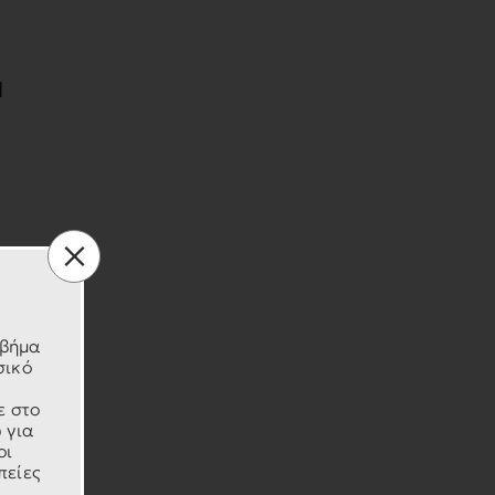
d
 βήμα
σικό
ε στο
 για
οι
R
πείες