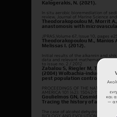
Kalogerakis, N. (2021).
In situ aerobic bioremediation of se
review, Journal of Marine Science and
Theodorakopoulou M, Morrit A., 
anastomosis with microvascula
JPRAS.Volume 67, Issue 10, pages e25
Theodorakopoulou M., Manios A.
Melissas I. (2012).
Initial results of the alkannin and shi
data and relevant mathematical mode
to issue no. 2 / 2012
Zabalou S, Riegler M, Theodora
(2004) Wolbachia-induced cytop
pest population control.
Ακολ
PROCEEDINGS OF THE NATIONAL AC
ενη
AMERICA 101 (42): 15042-15045
Goulielmos GN, Cosmidis N, Th
και α
Tracing the history of an enz
— απ
The case of alcohol dehydrogenase-2 
BIOLOGY AND EVOLUTION 20 (3): 29