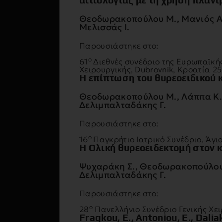
αιτιολογίας με τη χρήση πλαν
Θεοδωρακοπούλου Μ., Mανιός A.,
Μελισσάς I.
Παρουσιάστηκε στο:
ο
61
Διεθνές συνέδριο της Ευρωπαϊκή
Χειρουργικής,
Dubrovnik
, Κροατία 25
Η επίπτωση του θυρεοειδικού κ
Θεοδωρακοπούλου Μ., Λάππα Κ., 
Δελιμπαλταδάκης Γ.
Παρουσιάστηκε στο:
ο
16
Παγκρήτιο Ιατρικό Συνέδριο, Άγι
Η Ολική θυρεοειδεκτομή στον 
Ψυχαράκη Σ., Θεοδωρακοπούλου 
Δελιμπαλταδάκης Γ.
Παρουσιάστηκε στο:
ο
28
Πανελλήνιο Συνέδριο Γενικής Χει
Fragkou, E., Antoniou, E., Dalia