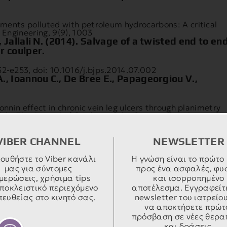
diments polluted with petroleum hydrocarbons: A critical
 Engineering, 9(9), 1003
Jallali N. (2014). Salvage of a twisted end to en
r coulper.
2-e253, doi: 10.1016/j.bjps.2014.07.002
, Ioannou C., De Bree E., Papageorgiou V.,
konnin effect in chronic vein leg ulcers through planimetry
ls. The Journal of Cardiovascular Surgery, Supplement 1
kopoulou M, Stauffer C, Savakis C, Bourtzis K
VIBER CHANNEL
NEWSLETTER
lasmic incompatibility as a means for insect
ουθήστε το Viber κανάλι
Η γνώση είναι το πρώτο
μας για σύντομες
προς ένα ασφαλές, φυ
ADEMY OF SCIENCES OF THE UNITED STATES OF
μερώσεις, χρήσιμα tips
και ισορροπημένο
eodorakopoulou M, Loukas M, Zouros E (2003)
ποκλειστικό περιεχόμενο
αποτέλεσμα. Εγγραφείτ
yme polymorphism:
ευθείας στο κινητό σας.
newsletter του ιατρείου
να αποκτήσετε πρώτ
(Adh-2) of the olive fruit fly Bactroceraoleae. MOLECULA
πρόσβαση σε νέες θερα
3-306.
και δράσεις.