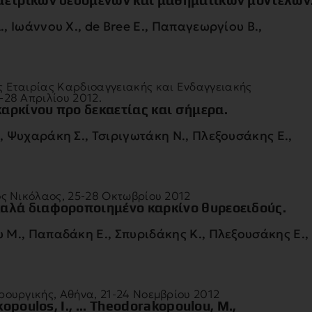
ιμετρικών δεδομένων και μαθηματικών μοντέλων
 Ιωάννου Χ., de Bree E., Παπαγεωργίου Β.,
ς Εταιρίας Καρδιοαγγειακής και Ενδαγγειακής
-28 Απριλίου 2012.
αρκίνου προ δεκαετίας και σήμερα.
Ψυχαράκη Σ., Τσιριγωτάκη Ν., Πλεξουσάκης Ε.,
ος Νικόλαος, 25-28 Οκτωβρίου 2012
καλά διαφοροποιημένο καρκίνο θυρεοειδούς.
Μ., Παπαδάκη Ε., Σπυριδάκης Κ., Πλεξουσάκης Ε.,
ρουργικής, Αθήνα, 21-24 Νοεμβρίου 2012
kopoulos, I., ... Theodorakopoulou, M.,