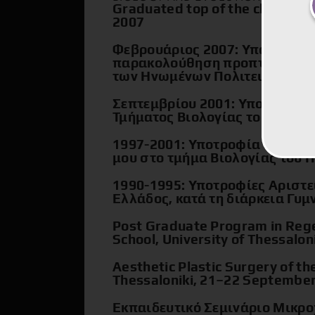
Graduated top of the class in M
2007
Φεβρουάριος 2007: Υποτροφία α
παρακολούθηση προπτυχιακών 
των Ηνωμένων Πολιτειών για 
Σεπτεμβρίου 2001: Υποτροφία
Τμήματος Βιολογίας του Π.Κ.
1997-2001: Υποτροφία από το 
μου στο τμήμα Βιολογίας του Π
1990-1995: Υποτροφίες Αριστεί
Ελλάδος, κατά τη διάρκεια Γυμ
Post Graduate Program in Rege
School, University of Thessalo
Aesthetic Plastic Surgery of t
Thessaloniki, 21–22 Septembe
Εκπαιδευτικό Σεμινάριο Μικρ