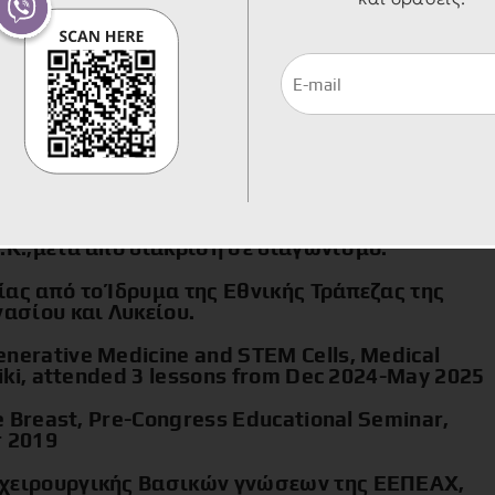
edical School of University of Crete, in November
πό την Ιατρική Σχολή του Π.Κ. για
κλινικών στο Boston University της Βοστώνης
3 μήνες (www.uoc-bu.weebly.com)
 από το Τμήμα Μεταπτυχιακών Σπουδών του
Εργαζάκειο Ίδρυμα Ηρακλείου, κατά τη φοίτησή
.Κ.,μετά από διάκριση σε διαγωνισμό.
ας από το Ίδρυμα της Εθνικής Τράπεζας της
νασίου και Λυκείου.
nerative Medicine and STEM Cells, Medical
niki, attended 3 lessons from Dec 2024-May 2025
he Breast, Pre-Congress Educational Seminar,
r 2019
οχειρουργικής Βασικών γνώσεων της ΕΕΠΕΑΧ,